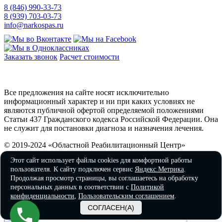
8 (846) 990-33-73
8 (939) 703-03-73
info@narkospas.ru
Заказать звонок
Расчет стоимости
Карта сайта
Все предложения на сайте носят исключительно
информационный характер и ни при каких условиях не
являются публичной офертой определяемой положениями
Статьи 437 Гражданского кодекса Российской Федерации. Она
не служит для постановки диагноза и назначения лечения.
© 2019-2024 «Областной Реабилитационный Центр»
Этот сайт использует файлы cookies для комфортной работы
Политика конфиденциальности и правила обработки
пользователя. К сайту подключен сервис
Яндекс.Метрика
.
персональных данных
Продолжая просмотр страницы, вы соглашаетесь на обработку
персональных данных в соответствии с
Политикой
Медицинские услуги оказывает ООО «Мир» г. Самара, ул.
конфиденциальности
,
Пользовательским соглашением
.
Аэродромная 99а, Лицензия № ЛО-63-01-004656 от
04.06.2018.
СОГЛАСЕН(А)