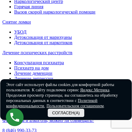
Наркологический центр
Горячая линия
Вызов скорой наркологической помощи
Снятие ломки
УБОД
Детоксикация от марихуаны
Детоксикация от наркотиков
Лечение психических расстройств
Консультация психиатра
Психиатр на дом
Лечение деменции
Лечение депрессии
Лечение панических атак
Этот сайт использует файлы cookies для комфортной работы
Лечение шизофрении
пользователя. К сайту подключен сервис
Яндекс.Метрика
.
Психиатр
Продолжая просмотр страницы, вы соглашаетесь на обработку
Лечение игромании
персональных данных в соответствии с
Политикой
Лечение биполярного расстройства
конфиденциальности
,
Пользовательским соглашением
.
Лечение ПТСР
СОГЛАСЕН(А)
Фенезепам и алкоголь, можно ли совмещать?
8 (846) 990-33-73