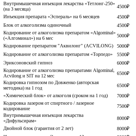
Внутримышечная инъекция лекарства «Тетлонг-250»
4500₽
(на 3 месяца)
Инъекция препарата «Эспераль» на 6 месяцев
4500₽
Блок от алкоголизма одиночный
4500₽
Кодирование от алкоголизма препаратом «Algominal»
5000₽
(«Алгоминал») на 6 мес
Кодирование препаратом "Аквилонг" (ACVILONG)
5000₽
Кодирование от алкоголизма препаратом «Торпедо»
5500₽
Эриксоновский гипноз
6000₽
Кодирование от алкоголизма препаратами Algominal,
6500₽
Acvilong и SIT на 12 мес
Кодировка гипнозом по Довженко (авторская
6500₽
методика) на 1 год
«Химический блок» от алкоголя (сроком на 1 год)
7000₽
Кодировка лазером от спиртного / лазерное
7500₽
кодирование
Внутримышечная инъекция лекарства
8000₽
«Дифульсирам»
Двойной блок (гарантия от 2 лет)
8000₽