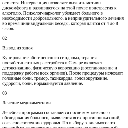
остается. Интервенция позволяет выявить мотивы
дискомфорта и развившегося на этой почве пристрастия к
алкоголю. Психолог-нарколог убеждает больного в
необходимости добровольного, а непринудительного лечения
во время индивидуальной беседы, которая длится от 4 до 8
часов.
02
Вывод из запоя
Купирование абстинентного синдрома, терапия
постабстинентных расстройств в Самаре включает
детоксикацию, физическую коррекцию (восстановление и
поддержку работы всех органов). После процедуры исчезают
головные боли, тремор, тахикардия, головокружение,
судороги, боли, нормализуется давление.
03
Лечение медикаментами
Лечебная программа составляется после комплексного
обследования больного, выявления всех противопоказаний,
согласно состоянию здоровья. По выбору зависимого это
может быть кодирование от алкоголизма на определенный