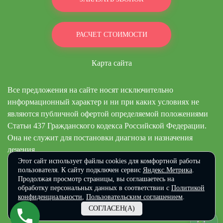
РАСЧЕТ СТОИМОСТИ
Карта сайта
Все предложения на сайте носят исключительно
информационный характер и ни при каких условиях не
являются публичной офертой определяемой положениями
Статьи 437 Гражданского кодекса Российской Федерации.
Она не служит для постановки диагноза и назначения
лечения.
Этот сайт использует файлы cookies для комфортной работы
© 2019-2024 «Областной Реабилитационный Центр»
пользователя. К сайту подключен сервис
Яндекс.Метрика
.
Продолжая просмотр страницы, вы соглашаетесь на
Политика конфиденциальности и правила обработки персональных
обработку персональных данных в соответствии с
Политикой
данных
конфиденциальности
,
Пользовательским соглашением
.
Медицинские услуги оказывает ООО «Мир» г. Самара, ул.
СОГЛАСЕН(А)
Аэродромная 99а, Лицензия № ЛО-63-01-004656 от 04.06.2018.